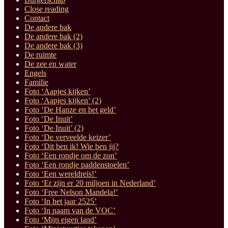
Close reading
Contact
De andere bak
De andere bak (2)
De andere bak (3)
De ruimte
De zee en water
Engels
Familie
Foto ‘Aapjes kijken’
Foto ‘Aapjes kijken’ (2)
Foto ‘De Hanze en het geld’
Foto ‘De Inuit’
Foto ‘De Inuit’ (2)
Foto ‘De verveelde keizer’
Foto ‘Dit ben ik! Wie ben jij?
Foto ‘Een rondje om de zon’
Foto ‘Een rondje paddenstoelen’
Foto ‘Een wereldreis!’
Foto ‘Er zijn er 20 miljoen in Nederland’
Foto ‘Free Nelson Mandela!’
Foto ‘In het jaar 2525’
Foto ‘In naam van de VOC’
Foto ‘Mijn eigen land’