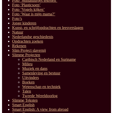
Foto ‘Miniatuurtjes tekenen’
Foto ‘Plasticsoep’
Foto ‘Vogels kijken’
Foto ‘Waar is mijn mama?’
Foto’s
Jonge kinderen
Kunst- en schrijfopdrachten en leesverslagen
Natuur
Nederlandse geschiedenis
Opdrachten zoeken
Rekenen
Slim Project slavernij
Slimme Projecten
Caribisch Nederland en Suriname
Milieu
Muziek en dans
Samenleving en bestuur
Uitvinders
Boeken
Wetenschap en techniek
Talen
Tweede Wereldoorlog
Slimme Teksten
Smart English
Smart English: A view from abroad