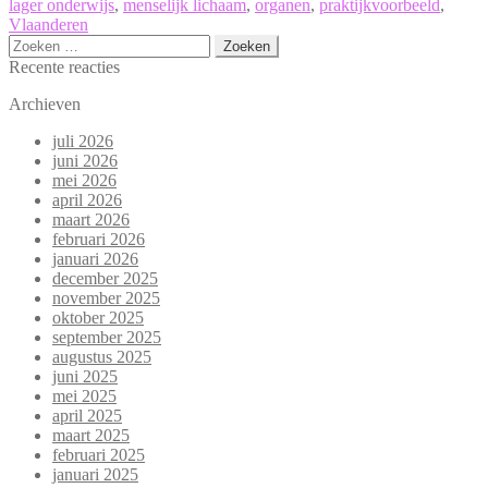
lager onderwijs
,
menselijk lichaam
,
organen
,
praktijkvoorbeeld
,
Vlaanderen
Zoeken
naar:
Recente reacties
Archieven
juli 2026
juni 2026
mei 2026
april 2026
maart 2026
februari 2026
januari 2026
december 2025
november 2025
oktober 2025
september 2025
augustus 2025
juni 2025
mei 2025
april 2025
maart 2025
februari 2025
januari 2025