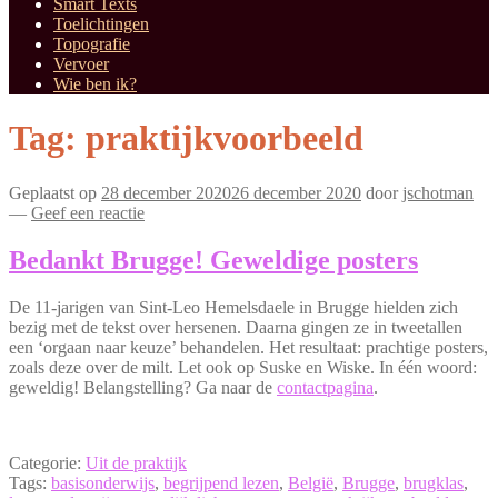
Smart Texts
Toelichtingen
Topografie
Vervoer
Wie ben ik?
Tag:
praktijkvoorbeeld
Geplaatst op
28 december 2020
26 december 2020
door
jschotman
—
Geef een reactie
Bedankt Brugge! Geweldige posters
De 11-jarigen van Sint-Leo Hemelsdaele in Brugge hielden zich
bezig met de tekst over hersenen. Daarna gingen ze in tweetallen
een ‘orgaan naar keuze’ behandelen. Het resultaat: prachtige posters,
zoals deze over de milt. Let ook op Suske en Wiske. In één woord:
geweldig! Belangstelling? Ga naar de
contactpagina
.
Categorie:
Uit de praktijk
Tags:
basisonderwijs
,
begrijpend lezen
,
België
,
Brugge
,
brugklas
,