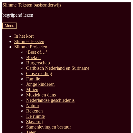
Ga
Ga
Slimme Teksten basisonderwijs
door
naar
begrijpend lezen
naar
de
navigatie
inhoud
Menu
In het kort
Slimme Teksten
Slimme Projecten
‘Best of…’
Boeken
Burgerschap
Caribisch Nederland en Suriname
Close reading
Familie
Jonge kinderen
Milieu
Muziek en dans
Nederlandse geschiedenis
Natuur
Rekenen
De ruimte
Slavernij
Samenleving en bestuur
Talen