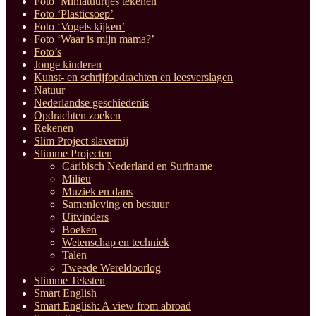
Foto ‘Miniatuurtjes tekenen’
Foto ‘Plasticsoep’
Foto ‘Vogels kijken’
Foto ‘Waar is mijn mama?’
Foto’s
Jonge kinderen
Kunst- en schrijfopdrachten en leesverslagen
Natuur
Nederlandse geschiedenis
Opdrachten zoeken
Rekenen
Slim Project slavernij
Slimme Projecten
Caribisch Nederland en Suriname
Milieu
Muziek en dans
Samenleving en bestuur
Uitvinders
Boeken
Wetenschap en techniek
Talen
Tweede Wereldoorlog
Slimme Teksten
Smart English
Smart English: A view from abroad