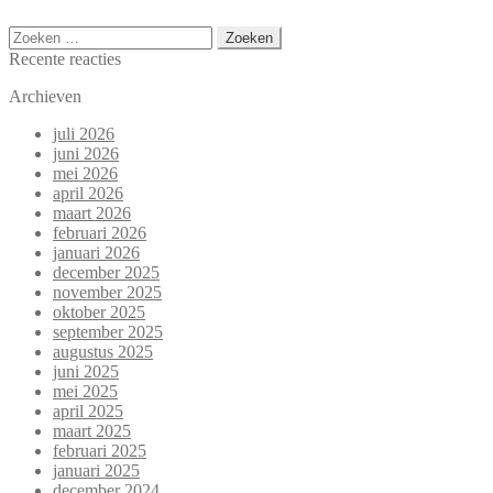
Zoeken
naar:
Recente reacties
Archieven
juli 2026
juni 2026
mei 2026
april 2026
maart 2026
februari 2026
januari 2026
december 2025
november 2025
oktober 2025
september 2025
augustus 2025
juni 2025
mei 2025
april 2025
maart 2025
februari 2025
januari 2025
december 2024