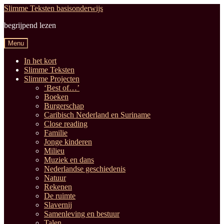
Ga
Ga
Slimme Teksten basisonderwijs
door
naar
begrijpend lezen
naar
de
navigatie
inhoud
Menu
In het kort
Slimme Teksten
Slimme Projecten
‘Best of…’
Boeken
Burgerschap
Caribisch Nederland en Suriname
Close reading
Familie
Jonge kinderen
Milieu
Muziek en dans
Nederlandse geschiedenis
Natuur
Rekenen
De ruimte
Slavernij
Samenleving en bestuur
Talen