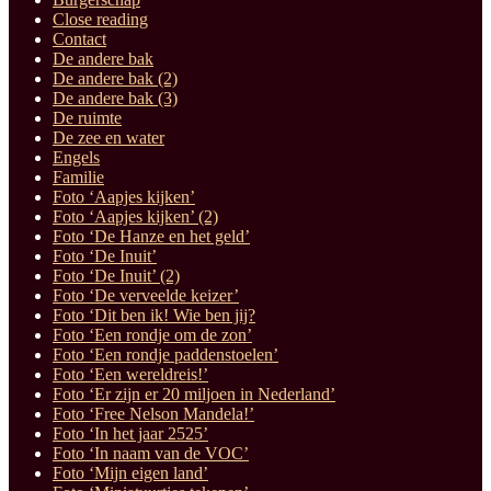
Close reading
Contact
De andere bak
De andere bak (2)
De andere bak (3)
De ruimte
De zee en water
Engels
Familie
Foto ‘Aapjes kijken’
Foto ‘Aapjes kijken’ (2)
Foto ‘De Hanze en het geld’
Foto ‘De Inuit’
Foto ‘De Inuit’ (2)
Foto ‘De verveelde keizer’
Foto ‘Dit ben ik! Wie ben jij?
Foto ‘Een rondje om de zon’
Foto ‘Een rondje paddenstoelen’
Foto ‘Een wereldreis!’
Foto ‘Er zijn er 20 miljoen in Nederland’
Foto ‘Free Nelson Mandela!’
Foto ‘In het jaar 2525’
Foto ‘In naam van de VOC’
Foto ‘Mijn eigen land’