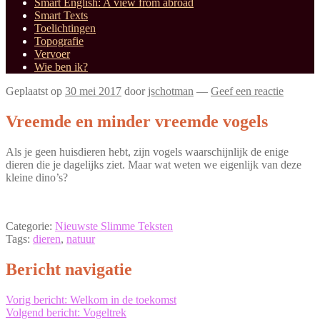
Smart English: A view from abroad
Smart Texts
Toelichtingen
Topografie
Vervoer
Wie ben ik?
Geplaatst op
30 mei 2017
door
jschotman
—
Geef een reactie
Vreemde en minder vreemde vogels
Als je geen huisdieren hebt, zijn vogels waarschijnlijk de enige
dieren die je dagelijks ziet. Maar wat weten we eigenlijk van deze
kleine dino’s?
Categorie:
Nieuwste Slimme Teksten
Tags:
dieren
,
natuur
Bericht navigatie
Vorig bericht:
Welkom in de toekomst
Volgend bericht:
Vogeltrek