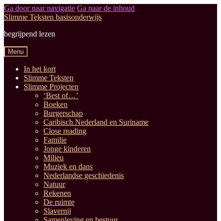
Ga door naar navigatie
Ga naar de inhoud
Slimme Teksten basisonderwijs
begrijpend lezen
Menu
In het kort
Slimme Teksten
Slimme Projecten
‘Best of…’
Boeken
Burgerschap
Caribisch Nederland en Suriname
Close reading
Familie
Jonge kinderen
Milieu
Muziek en dans
Nederlandse geschiedenis
Natuur
Rekenen
De ruimte
Slavernij
Samenleving en bestuur