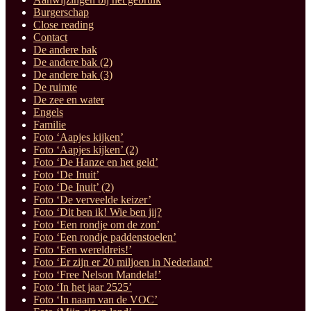
Burgerschap
Close reading
Contact
De andere bak
De andere bak (2)
De andere bak (3)
De ruimte
De zee en water
Engels
Familie
Foto ‘Aapjes kijken’
Foto ‘Aapjes kijken’ (2)
Foto ‘De Hanze en het geld’
Foto ‘De Inuit’
Foto ‘De Inuit’ (2)
Foto ‘De verveelde keizer’
Foto ‘Dit ben ik! Wie ben jij?
Foto ‘Een rondje om de zon’
Foto ‘Een rondje paddenstoelen’
Foto ‘Een wereldreis!’
Foto ‘Er zijn er 20 miljoen in Nederland’
Foto ‘Free Nelson Mandela!’
Foto ‘In het jaar 2525’
Foto ‘In naam van de VOC’