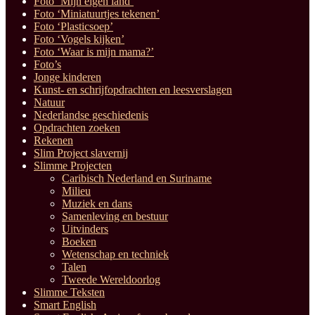
Foto ‘Mijn eigen land’
Foto ‘Miniatuurtjes tekenen’
Foto ‘Plasticsoep’
Foto ‘Vogels kijken’
Foto ‘Waar is mijn mama?’
Foto’s
Jonge kinderen
Kunst- en schrijfopdrachten en leesverslagen
Natuur
Nederlandse geschiedenis
Opdrachten zoeken
Rekenen
Slim Project slavernij
Slimme Projecten
Caribisch Nederland en Suriname
Milieu
Muziek en dans
Samenleving en bestuur
Uitvinders
Boeken
Wetenschap en techniek
Talen
Tweede Wereldoorlog
Slimme Teksten
Smart English