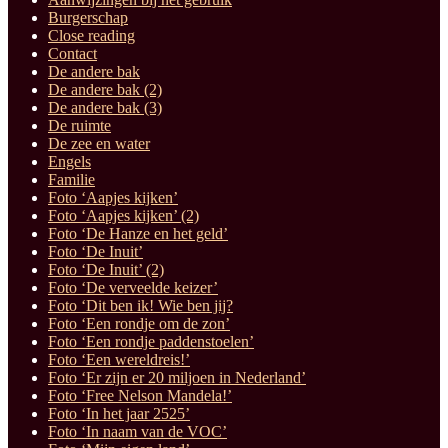
Burgerschap
Close reading
Contact
De andere bak
De andere bak (2)
De andere bak (3)
De ruimte
De zee en water
Engels
Familie
Foto ‘Aapjes kijken’
Foto ‘Aapjes kijken’ (2)
Foto ‘De Hanze en het geld’
Foto ‘De Inuit’
Foto ‘De Inuit’ (2)
Foto ‘De verveelde keizer’
Foto ‘Dit ben ik! Wie ben jij?
Foto ‘Een rondje om de zon’
Foto ‘Een rondje paddenstoelen’
Foto ‘Een wereldreis!’
Foto ‘Er zijn er 20 miljoen in Nederland’
Foto ‘Free Nelson Mandela!’
Foto ‘In het jaar 2525’
Foto ‘In naam van de VOC’