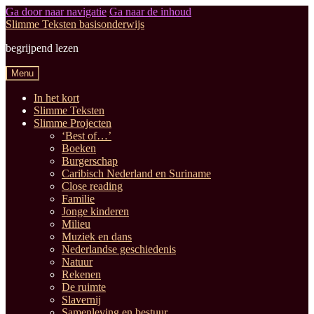
Ga door naar navigatie
Ga naar de inhoud
Slimme Teksten basisonderwijs
begrijpend lezen
Menu
In het kort
Slimme Teksten
Slimme Projecten
‘Best of…’
Boeken
Burgerschap
Caribisch Nederland en Suriname
Close reading
Familie
Jonge kinderen
Milieu
Muziek en dans
Nederlandse geschiedenis
Natuur
Rekenen
De ruimte
Slavernij
Samenleving en bestuur