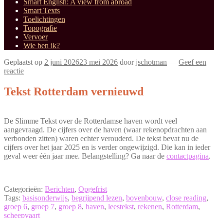
Smart English: A view from abroad
Smart Texts
Toelichtingen
Topografie
Vervoer
Wie ben ik?
Geplaatst op
2 juni 2026
23 mei 2026
door
jschotman
—
Geef een
reactie
Tekst Rotterdam vernieuwd
De Slimme Tekst over de Rotterdamse haven wordt veel
aangevraagd. De cijfers over de haven (waar rekenopdrachten aan
verbonden zitten) waren echter verouderd. De tekst bevat nu de
cijfers over het jaar 2025 en is verder ongewijzigd. Die kan in ieder
geval weer één jaar mee. Belangstelling? Ga naar de
contactpagina
.
Categorieën:
Berichten
,
Opgefrist
Tags:
basisonderwijs
,
begrijpend lezen
,
bovenbouw
,
close reading
,
groep 6
,
groep 7
,
groep 8
,
haven
,
leestekst
,
rekenen
,
Rotterdam
,
scheepvaart