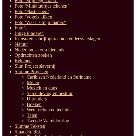
Foto ‘Mijn eigen land’
Foto ‘Miniatuurtjes tekenen’
Foto ‘Plasticsoep’
Foto ‘Vogels kijken’
Foto ‘Waar is mijn mama?’
Foto’s
Jonge kinderen
Kunst- en schrijfopdrachten en leesverslagen
Natuur
Nederlandse geschiedenis
Opdrachten zoeken
Rekenen
Slim Project slavernij
Slimme Projecten
Caribisch Nederland en Suriname
Milieu
Muziek en dans
Samenleving en bestuur
Uitvinders
Boeken
Wetenschap en techniek
Talen
Tweede Wereldoorlog
Slimme Teksten
Smart English